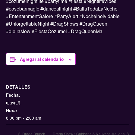
#cozumelnightlife #partytime #fiesta #NightlifeVibes
#posebarmagic #danceallnight #BailaTodaLaNoche
#EntertainmentGalore #PartyAlert #NocheInolvidable
#UnforgettableNight #DragShows #DragQueen
#djeliaslow #FiestaCozumel #DragQueenMa
Agregar al calendario
DETALLES
Fecha:
mayo 6
Hora:
8:00 pm - 2:00 am
Draga Brunch
Draga Show • Gabbana & Nauyaca Maligna