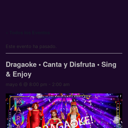
« Todos los Eventos
Este evento ha pasado.
Dragaoke • Canta y Disfruta • Sing
& Enjoy
mayo 6 @ 8:00 pm
-
2:00 am