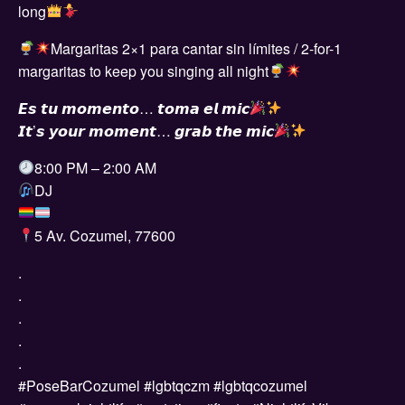
long
Margaritas 2×1 para cantar sin límites / 2-for-1
margaritas to keep you singing all night
𝙀𝙨 𝙩𝙪 𝙢𝙤𝙢𝙚𝙣𝙩𝙤… 𝙩𝙤𝙢𝙖 𝙚𝙡 𝙢𝙞𝙘
𝙄𝙩’𝙨 𝙮𝙤𝙪𝙧 𝙢𝙤𝙢𝙚𝙣𝙩… 𝙜𝙧𝙖𝙗 𝙩𝙝𝙚 𝙢𝙞𝙘
8:00 PM – 2:00 AM
DJ
5 Av. Cozumel, 77600
.
.
.
.
.
#PoseBarCozumel #lgbtqczm #lgbtqcozumel