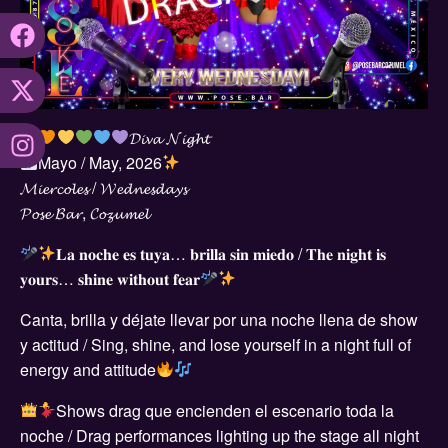
𝓓𝓲𝓿𝓪 𝓝𝓲𝓰𝓱𝓽
Mayo / May, 2026
𝓜𝓲𝓮𝓻𝓬𝓸𝓵𝓮𝓼 / 𝓦𝓮𝓭𝓷𝓮𝓼𝓭𝓪𝔂𝓼
𝓟𝓸𝓼𝓮 𝓑𝓪𝓻, 𝓒𝓸𝔃𝓾𝓶𝓮𝓵
𝐋𝐚 𝐧𝐨𝐜𝐡𝐞 𝐞𝐬 𝐭𝐮𝐲𝐚… 𝐛𝐫𝐢𝐥𝐥𝐚 𝐬𝐢𝐧 𝐦𝐢𝐞𝐝𝐨 / 𝐓𝐡𝐞 𝐧𝐢𝐠𝐡𝐭 𝐢𝐬
𝐲𝐨𝐮𝐫𝐬… 𝐬𝐡𝐢𝐧𝐞 𝐰𝐢𝐭𝐡𝐨𝐮𝐭 𝐟𝐞𝐚𝐫
Canta, brilla y déjate llevar por una noche llena de show
y actitud / Sing, shine, and lose yourself in a night full of
energy and attitude
Shows drag que encienden el escenario toda la
noche / Drag performances lighting up the stage all night