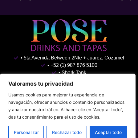
• 5ta Avenida Between 2Nte + Juarez, Cozumel
• +52 (1) 987 876 5100
• Shark Tank
Terms & Conditions
Privacy Policy
Valoramos tu privacidad
Usamos cookies para mejorar tu experiencia de
navegación, ofrecer anuncios o contenido personalizados
y analizar nuestro tráfico. Al hacer clic en "Aceptar todo",
das tu consentimiento para el uso de cookies.
Personalizar
Rechazar todo
Aceptar todo