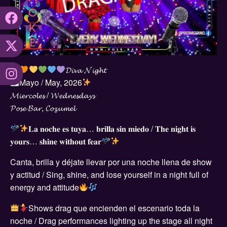
𝓓𝓲𝓿𝓪 𝓝𝓲𝓰𝓱𝓽
Mayo / May, 2026
𝓜𝓲𝓮𝓻𝓬𝓸𝓵𝓮𝓼 / 𝓦𝓮𝓭𝓷𝓮𝓼𝓭𝓪𝔂𝓼
𝓟𝓸𝓼𝓮 𝓑𝓪𝓻, 𝓒𝓸𝔃𝓾𝓶𝓮𝓵
𝐋𝐚 𝐧𝐨𝐜𝐡𝐞 𝐞𝐬 𝐭𝐮𝐲𝐚… 𝐛𝐫𝐢𝐥𝐥𝐚 𝐬𝐢𝐧 𝐦𝐢𝐞𝐝𝐨 / 𝐓𝐡𝐞 𝐧𝐢𝐠𝐡𝐭 𝐢𝐬
𝐲𝐨𝐮𝐫𝐬… 𝐬𝐡𝐢𝐧𝐞 𝐰𝐢𝐭𝐡𝐨𝐮𝐭 𝐟𝐞𝐚𝐫
Canta, brilla y déjate llevar por una noche llena de show
y actitud / Sing, shine, and lose yourself in a night full of
energy and attitude
Shows drag que encienden el escenario toda la
noche / Drag performances lighting up the stage all night