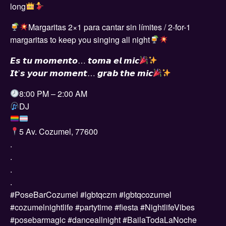
long
Margaritas 2×1 para cantar sin límites / 2-for-1
margaritas to keep you singing all night
𝙀𝙨 𝙩𝙪 𝙢𝙤𝙢𝙚𝙣𝙩𝙤… 𝙩𝙤𝙢𝙖 𝙚𝙡 𝙢𝙞𝙘
𝙄𝙩’𝙨 𝙮𝙤𝙪𝙧 𝙢𝙤𝙢𝙚𝙣𝙩… 𝙜𝙧𝙖𝙗 𝙩𝙝𝙚 𝙢𝙞𝙘
8:00 PM – 2:00 AM
DJ
5 Av. Cozumel, 77600
.
.
.
.
#PoseBarCozumel #lgbtqczm #lgbtqcozumel
#cozumelnightlife #partytime #fiesta #NightlifeVibes
#posebarmagic #danceallnight #BailaTodaLaNoche