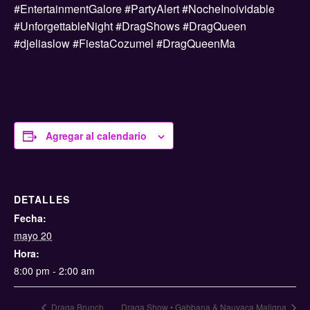
#EntertainmentGalore #PartyAlert #NocheInolvidable
#UnforgettableNight #DragShows #DragQueen
#djeliaslow #FiestaCozumel #DragQueenMa
Agregar al calendario
DETALLES
Fecha:
mayo 20
Hora:
8:00 pm - 2:00 am
Draga Brunch
Draga Show • Gabbana & Nauyaca Maligna