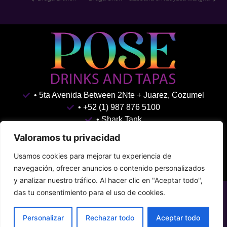
• 5ta Avenida Between 2Nte + Juarez, Cozumel
• +52 (1) 987 876 5100
• Shark Tank
Terms & Conditions
Privacy Policy
Valoramos tu privacidad
Usamos cookies para mejorar tu experiencia de
navegación, ofrecer anuncios o contenido personalizados
y analizar nuestro tráfico. Al hacer clic en "Aceptar todo",
das tu consentimiento para el uso de cookies.
Personalizar
Rechazar todo
Aceptar todo