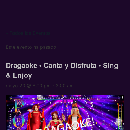
« Todos los Eventos
Este evento ha pasado.
Dragaoke • Canta y Disfruta • Sing
& Enjoy
mayo 20 @ 8:00 pm
-
2:00 am