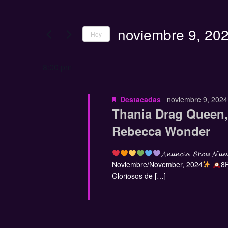
noviembre 9, 20
Hoy
Seleccionar
fecha.
8:00 pm
Destacadas
noviembre 9, 202
Thania Drag Queen,
Rebecca Wonder
𝓐𝓷𝓾𝓷𝓬𝓲𝓸, 𝓢𝓱𝓸𝔀 𝓝𝓾𝓮𝓿
Noviembre/November, 2024
8P
Gloriosos de […]