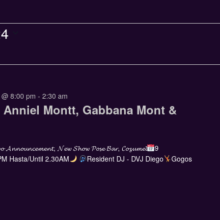
24
4 @ 8:00 pm
-
2:30 am
 Anniel Montt, Gabbana Mont &
𝓸 𝓐𝓷𝓷𝓸𝓾𝓷𝓬𝓮𝓶𝓮𝓷𝓽, 𝓝𝓮𝔀 𝓢𝓱𝓸𝔀 𝓟𝓸𝓼𝓮 𝓑𝓪𝓻, 𝓒𝓸𝔃𝓾𝓶𝓮𝓵
9
M Hasta/Until 2.30AM
Resident DJ - DVJ Diego
Gogos