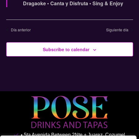
Dragaoke • Canta y Disfruta • Sing & Enjoy
Día anterior
Siguiente día
Subscribe to calendar
• 5ta Avenida Between 2Nte + Juarez, Cozumel