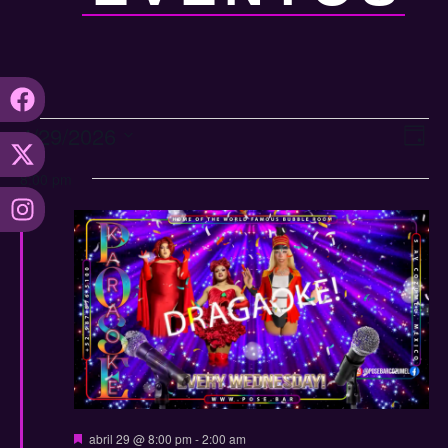
Na
Na
4/29/2026
Día
Seleccionar
de
de
fecha.
8:00 pm
vi
vis
de
Ev
Destacadas
abril 29 @ 8:00 pm
-
2:00 am