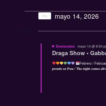
mayo 14, 2026
Hoy
Seleccionar
fecha.
8:00 pm
Destacadas
mayo 14 @ 8:00 
Draga Show • Gabb
Febrero / Februa
𝐩𝐫𝐞𝐧𝐝𝐞 𝐞𝐧 𝐏𝐨𝐬𝐞 / 𝐓𝐡𝐞 𝐧𝐢𝐠𝐡𝐭 𝐜𝐨𝐦𝐞𝐬 𝐚𝐥𝐢𝐯