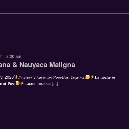
pm
-
2:00 am
ana & Nauyaca Maligna
ry, 2026
𝓙𝓾𝓮𝓿𝓮𝓼 / 𝓣𝓱𝓾𝓻𝓼𝓭𝓪𝔂𝓼 𝓟𝓸𝓼𝓮 𝓑𝓪𝓻, 𝓒𝓸𝔃𝓾𝓶𝓮𝓵
𝐋𝐚 𝐧𝐨𝐜𝐡𝐞 𝐬𝐞
𝐞 𝐚𝐭 𝐏𝐨𝐬𝐞
Luces, música […]