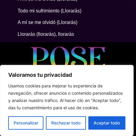
Todo mi sufrimiento (Llorarás)
A mí se me olvidó (Llorarás)
Llorarás (llorarás), llorarás
Valoramos tu privacidad
• 5ta Avenida Between 2Nte + Juarez, Cozumel
Usamos cookies para mejorar tu experiencia de
• +52 (1) 987 876 5100
navegación, ofrecer anuncios o contenido personalizados
• Shark Tank
y analizar nuestro tráfico. Al hacer clic en "Aceptar todo",
das tu consentimiento para el uso de cookies.
Terms & Conditions
Privacy Policy
Personalizar
Rechazar todo
Aceptar todo