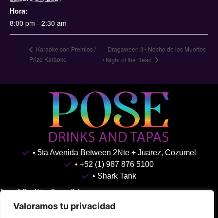
Hora:
8:00 pm - 2:30 am
Dragaween II • Noche de los Muertos
Karaoke con Premios /
Prize Karaoke
• Night of the Dead
• 5ta Avenida Between 2Nte + Juarez, Cozumel
• +52 (1) 987 876 5100
• Shark Tank
Terms & Conditions
Privacy Policy
Valoramos tu privacidad