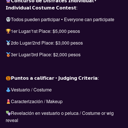
𝗖𝗼𝗻𝗰𝘂𝗿𝘀𝗼 𝗱𝗲 𝗗𝗶𝘀𝗳𝗿𝗮𝗰𝗲𝘀 𝗜𝗻𝗱𝗶𝘃𝗶𝗱𝘂𝗮𝗹 •
𝗜𝗻𝗱𝗶𝘃𝗶𝗱𝘂𝗮𝗹 𝗖𝗼𝘀𝘁𝘂𝗺𝗲 𝗖𝗼𝗻𝘁𝗲𝘀𝘁:
Todos pueden participar • Everyone can participate
1er Lugar/1st Place: $5,000 pesos
2do Lugar/2nd Place: $3,000 pesos
3er Lugar/3rd Place: $2,000 pesos
𝗣𝘂𝗻𝘁𝗼𝘀 𝗮 𝗰𝗮𝗹𝗶𝗳𝗶𝗰𝗮𝗿 • 𝗝𝘂𝗱𝗴𝗶𝗻𝗴 𝗖𝗿𝗶𝘁𝗲𝗿𝗶𝗮:
Vestuario / Costume
Caracterización / Makeup
Revelación en vestuario o peluca / Costume or wig
reveal