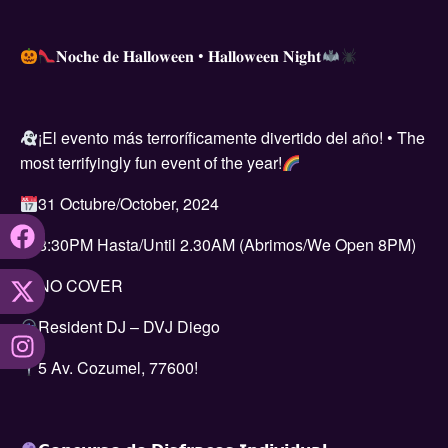
𝐍𝐨𝐜𝐡𝐞 𝐝𝐞 𝐇𝐚𝐥𝐥𝐨𝐰𝐞𝐞𝐧 • 𝐇𝐚𝐥𝐥𝐨𝐰𝐞𝐞𝐧 𝐍𝐢𝐠𝐡𝐭
¡El evento más terroríficamente divertido del año! • The
most terrifyingly fun event of the year!
31 Octubre/October, 2024
8:30PM Hasta/Until 2.30AM (Abrimos/We Open 8PM)
NO COVER
Resident DJ – DVJ Diego
5 Av. Cozumel, 77600!