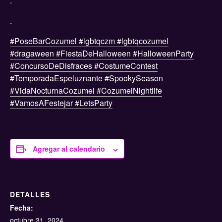
.
.
#PoseBarCozumel
#lgbtqczm
#lgbtqcozumel
#dragaween
#FiestaDeHalloween
#HalloweenParty
#ConcursoDeDisfraces
#CostumeContest
#TemporadaEspeluznante
#SpookySeason
#VidaNocturnaCozumel
#CozumelNightlife
#VamosAFestejar
#LetsParty
Agregar al calendario
DETALLES
Fecha:
octubre 31, 2024