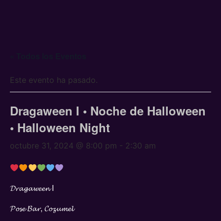
« Todos los Eventos
Este evento ha pasado.
Dragaween I • Noche de Halloween
• Halloween Night
octubre 31, 2024 @ 8:00 pm
-
2:30 am
𝓓𝓻𝓪𝓰𝓪𝔀𝓮𝓮𝓷 I
𝓟𝓸𝓼𝓮 𝓑𝓪𝓻, 𝓒𝓸𝔃𝓾𝓶𝓮𝓵