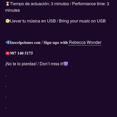
Tiempo de actuación: 3 minutos / Performance time: 3
minutes
Llevar tu música en USB / Bring your music on USB
𝐈𝐧𝐬𝐜𝐫𝐢𝐩𝐜𝐢𝐨𝐧𝐞𝐬 𝐜𝐨𝐧 / 𝐒𝐢𝐠𝐧-𝐮𝐩𝐬 𝐰𝐢𝐭𝐡
Rebecca Wonder
𝟗𝟖𝟕 𝟏𝟒𝟎 𝟓𝟏𝟕𝟓
¡No te lo pierdas! / Don’t miss it!
.
.
.
.