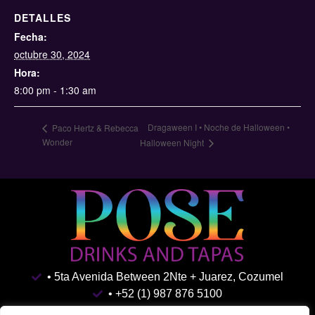
DETALLES
Fecha:
octubre 30, 2024
Hora:
8:00 pm - 1:30 am
Dragaween I • Noche de Halloween •
Paco Hertz & Rebecca
Wonder
Halloween Night
• 5ta Avenida Between 2Nte + Juarez, Cozumel
• +52 (1) 987 876 5100
• Shark Tank