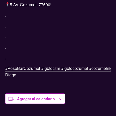
5 Av. Cozumel, 77600!
.
.
.
.
.
#PoseBarCozumel
#lgbtqczm
#lgbtqcozumel
#cozumelnightl
Diego
Agregar al calendario