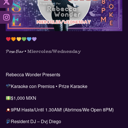
𝓟𝓸𝓼𝓮 𝓑𝓪𝓻 • 𝕄𝕚𝕖𝕣𝕔𝕠𝕝𝕖𝕤/𝕎𝕖𝕕𝕟𝕖𝕤𝕕𝕒𝕪
Rebecca Wonder Presents
Karaoke con Premios • Prize Karaoke
$1,000 MXN
9PM Hasta/Until 1.30AM! (Abrimos/We Open 8PM)
Resident DJ – Dvj Diego