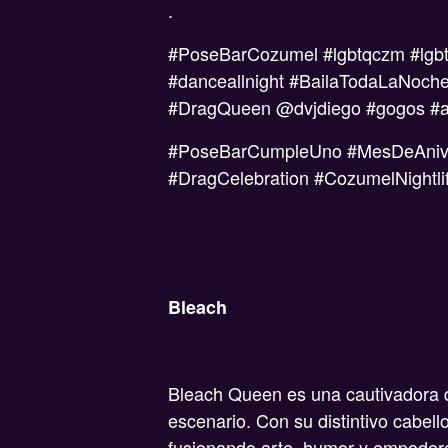
.
#PoseBarCozumel #lgbtqczm #lgbtq
#danceallnight #BailaTodaLaNoche
#DragQueen @dvjdiego #gogos #ae
#PoseBarCumpleUno #MesDeAniver
#DragCelebration #CozumelNightli
Bleach
Bleach Queen es una cautivadora dr
escenario. Con su distintivo cabell
fusionando arte, humor y empoder