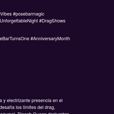
feVibes #posebarmagic
#UnforgettableNight #DragShows
eBarTurnsOne #AnniversaryMonth
 y electrizante presencia en el
esafía los límites del drag,
 Cozumel, Bleach Queen deslumbra