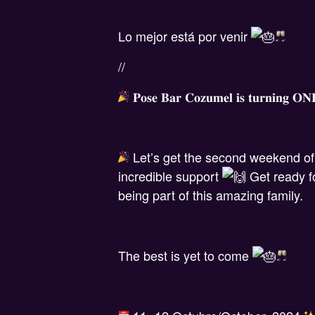
Lo mejor está por venir
//
𝐏𝐨𝐬𝐞 𝐁𝐚𝐫 𝐂𝐨𝐳𝐮𝐦𝐞𝐥 𝐢𝐬 𝐭𝐮𝐫𝐧𝐢𝐧𝐠 𝐎
Let’s get the second weekend of
incredible support
Get ready fo
being part of this amazing family.
The best is yet to come