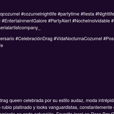
cozumel #cozumelnightlife #partytime #fiesta #Nightli
 #EntertainmentGalore #PartyAlert #NocheInolvidable 
rialartistcompany_
sario #CelebraciónDrag #VidaNocturnaCozumel #Pos
fe
ag queen celebrada por su estilo audaz, moda intrépida
o rubio platinado y looks vanguardistas, constantemente d
amiento en cada actuación. Favorita local en Pose Bar