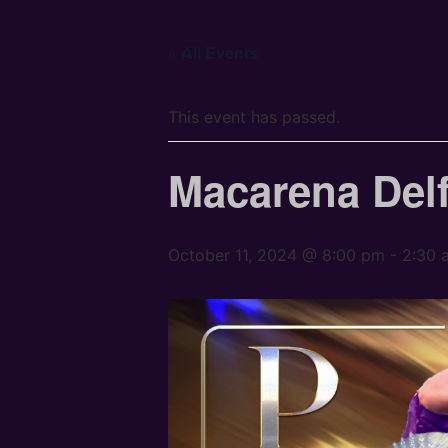
« All Events
This event has passed.
Macarena Del
October 11, 2024 @ 8:00 pm
-
2:30 