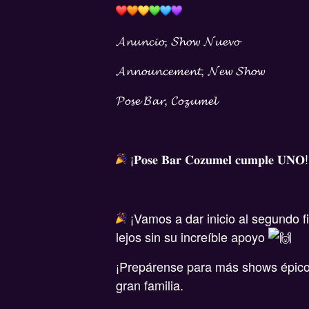
𝓐𝓷𝓾𝓷𝓬𝓲𝓸, 𝓢𝓱𝓸𝔀 𝓝𝓾𝓮𝓿𝓸
𝓐𝓷𝓷𝓸𝓾𝓷𝓬𝓮𝓶𝓮𝓷𝓽, 𝓝𝓮𝔀 𝓢𝓱𝓸𝔀
𝓟𝓸𝓼𝓮 𝓑𝓪𝓻, 𝓒𝓸𝔃𝓾𝓶𝓮𝓵
¡𝐏𝐨𝐬𝐞 𝐁𝐚𝐫 𝐂𝐨𝐳𝐮𝐦𝐞𝐥 𝐜𝐮𝐦𝐩𝐥𝐞 𝐔𝐍𝐎
¡Vamos a dar inicio al segundo 
lejos sin su increíble apoyo
¡Prepárense para más shows épicos
gran familia.