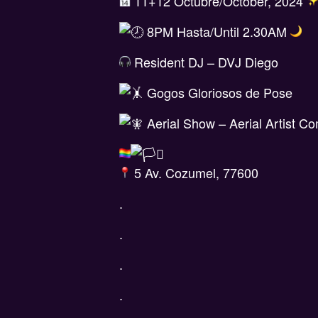
11+12 Octubre/October, 2024
8PM Hasta/Until 2.30AM
Resident DJ – DVJ Diego
Gogos Gloriosos de Pose
Aerial Show – Aerial Artist C
5 Av. Cozumel, 77600
.
.
.
.