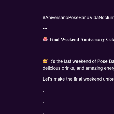
.
#AniversarioPoseBar #VidaNoctu
•••
𝐅𝐢𝐧𝐚𝐥 𝐖𝐞𝐞𝐤𝐞𝐧𝐝 𝐀𝐧𝐧𝐢𝐯𝐞𝐫𝐬𝐚𝐫𝐲 𝐂𝐞𝐥
It’s the last weekend of Pose B
delicious drinks, and amazing ener
Let’s make the final weekend unfor
.
.
.