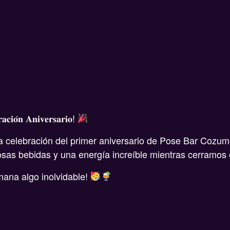
𝐜𝐢𝐨́𝐧 𝐀𝐧𝐢𝐯𝐞𝐫𝐬𝐚𝐫𝐢𝐨!
a celebración del primer aniversario de Pose Bar Cozume
osas bebidas y una energía increíble mientras cerramos 
mana algo inolvidable!