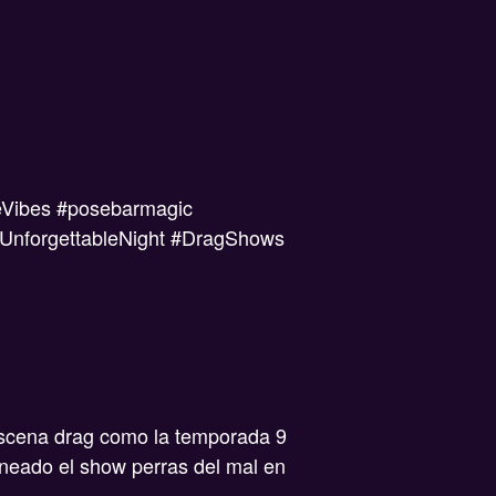
feVibes #posebarmagic
#UnforgettableNight #DragShows
escena drag como la temporada 9
oneado el show perras del mal en