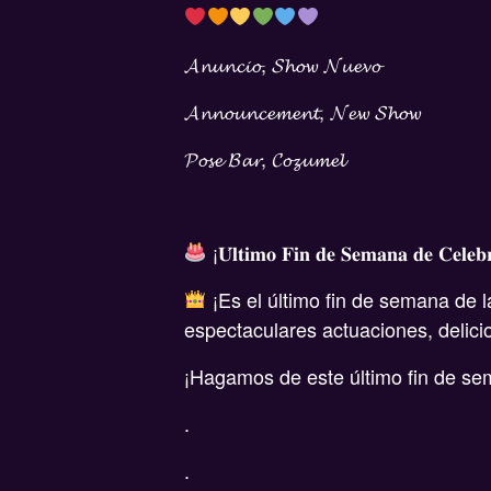
𝓐𝓷𝓾𝓷𝓬𝓲𝓸, 𝓢𝓱𝓸𝔀 𝓝𝓾𝓮𝓿𝓸
𝓐𝓷𝓷𝓸𝓾𝓷𝓬𝓮𝓶𝓮𝓷𝓽, 𝓝𝓮𝔀 𝓢𝓱𝓸𝔀
𝓟𝓸𝓼𝓮 𝓑𝓪𝓻, 𝓒𝓸𝔃𝓾𝓶𝓮𝓵
¡𝐔́𝐥𝐭𝐢𝐦𝐨 𝐅𝐢𝐧 𝐝𝐞 𝐒𝐞𝐦𝐚𝐧𝐚 𝐝𝐞 𝐂𝐞𝐥𝐞𝐛𝐫
¡Es el último fin de semana de l
espectaculares actuaciones, delici
¡Hagamos de este último fin de se
.
.