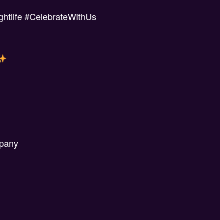
htlife #CelebrateWithUs
mpany