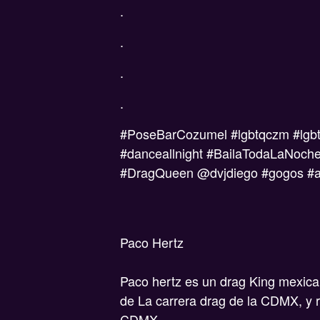
.
.
.
.
#PoseBarCozumel #lgbtqczm #lgbtq
#danceallnight #BailaTodaLaNoche
#DragQueen @dvjdiego #gogos #ae
Paco Hertz
Paco hertz es un drag King mexica
de La carrera drag de la CDMX, y r
CDMX.