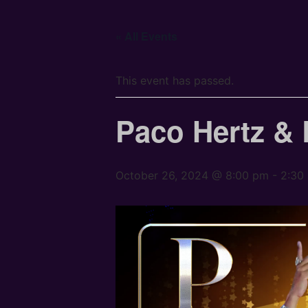
« All Events
This event has passed.
Paco Hertz &
October 26, 2024 @ 8:00 pm
-
2:30