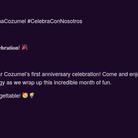
rnaCozumel #CelebraConNosotros
𝐛𝐫𝐚𝐭𝐢𝐨𝐧!
ar Cozumel’s first anniversary celebration! Come and en
gy as we wrap up this incredible month of fun.
gettable!