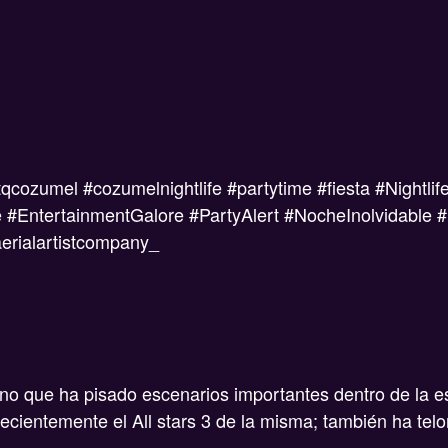
cozumel #cozumelnightlife #partytime #fiesta #Nightli
 #EntertainmentGalore #PartyAlert #NocheInolvidable 
rialartistcompany_
no que ha pisado escenarios importantes dentro de la 
ecientemente el All stars 3 de la misma; también ha tel