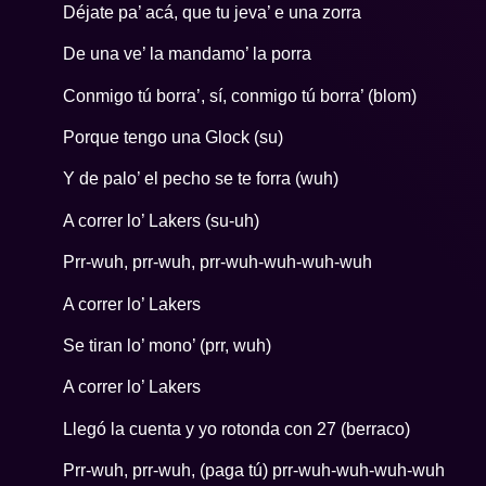
Déjate pa’ acá, que tu jeva’ e una zorra
De una ve’ la mandamo’ la porra
Conmigo tú borra’, sí, conmigo tú borra’ (blom)
Porque tengo una Glock (su)
Y de palo’ el pecho se te forra (wuh)
A correr lo’ Lakers (su-uh)
Prr-wuh, prr-wuh, prr-wuh-wuh-wuh-wuh
A correr lo’ Lakers
Se tiran lo’ mono’ (prr, wuh)
A correr lo’ Lakers
Llegó la cuenta y yo rotonda con 27 (berraco)
Prr-wuh, prr-wuh, (paga tú) prr-wuh-wuh-wuh-wuh