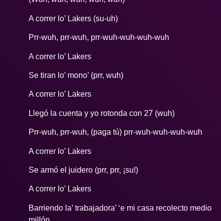
A correr lo’ Lakers (su-uh)
Prr-wuh, prr-wuh, prr-wuh-wuh-wuh-wuh
A correr lo’ Lakers
Se tiran lo’ mono’ (prr, wuh)
A correr lo’ Lakers
Llegó la cuenta y yo rotonda con 27 (wuh)
Prr-wuh, prr-wuh, (paga tú) prr-wuh-wuh-wuh-wuh
A correr lo’ Lakers
Se armó el juidero (prr, prr, ¡su!)
A correr lo’ Lakers
Barriendo la’ trabajadora’ ‘e mi casa recolecto medio
millón