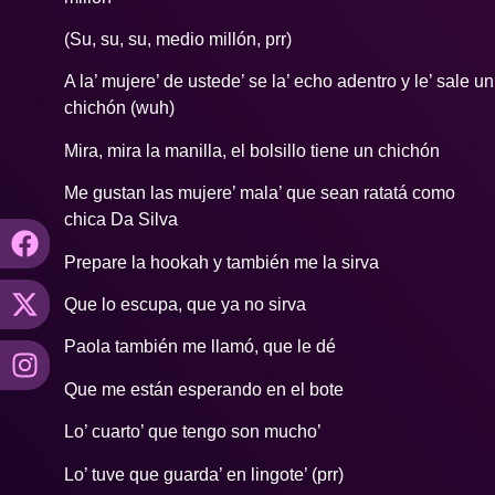
(Su, su, su, medio millón, prr)
A la’ mujere’ de ustede’ se la’ echo adentro y le’ sale un
chichón (wuh)
Mira, mira la manilla, el bolsillo tiene un chichón
Me gustan las mujere’ mala’ que sean ratatá como
chica Da Silva
Prepare la hookah y también me la sirva
Que lo escupa, que ya no sirva
Paola también me llamó, que le dé
Que me están esperando en el bote
Lo’ cuarto’ que tengo son mucho’
Lo’ tuve que guarda’ en lingote’ (prr)