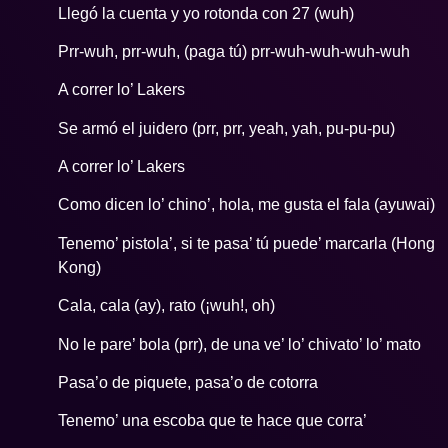
Llegó la cuenta y yo rotonda con 27 (wuh)
Prr-wuh, prr-wuh, (paga tú) prr-wuh-wuh-wuh-wuh
A correr lo’ Lakers
Se armó el juidero (prr, prr, yeah, yah, pu-pu-pu)
A correr lo’ Lakers
Como dicen lo’ chino’, hola, me gusta el fala (ayuwai)
Tenemo’ pistola’, si te pasa’ tú puede’ marcarla (Hong
Kong)
Cala, cala (ay), rato (¡wuh!, oh)
No le pare’ bola (prr), de una ve’ lo’ chivato’ lo’ mato
Pasa’o de piquete, pasa’o de cotorra
Tenemo’ una escoba que te hace que corra’