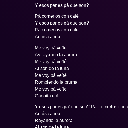
Y esos panes pá que son?
Pá comerlos con café
Y esos panes pá que son?
Pá comerlos con café
Adiós canoa
Me voy pá ve’té
Ay rayando la aurora
Me voy pá ve’té
Al son de la luna
Me voy pá ve’té
Rompiendo la bruma
Me voy pá ve’té
Canoita eh!…
Y esos panes pa’ que son? Pa’ comerlos con c
Adiós canoa
Rayando la aurora
Al son de la luna