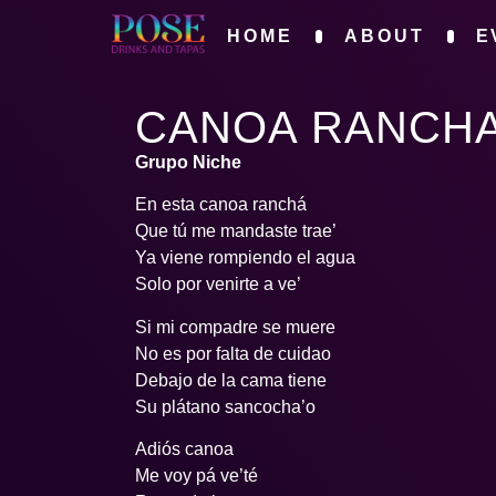
HOME
ABOUT
E
CANOA RANCH
Grupo Niche
En esta canoa ranchá
Que tú me mandaste trae’
Ya viene rompiendo el agua
Solo por venirte a ve’
Si mi compadre se muere
No es por falta de cuidao
Debajo de la cama tiene
Su plátano sancocha’o
Adiós canoa
Me voy pá ve’té