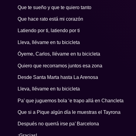
Que te sueño y que te quiero tanto
Que hace rato está mi corazón
Latiendo por ti, latiendo por ti
Lleva, llévame en tu bicicleta
Óyeme, Carlos, llévame en tu bicicleta
Quiero que recorramos juntos esa zona
Desde Santa Marta hasta La Arenosa
Lleva, llévame en tu bicicleta
Pa’ que juguemos bola ‘e trapo allá en Chancleta
Que si a Pique algún día le muestras el Tayrona
Después no querrá irse pa’ Barcelona
¡Gracias!