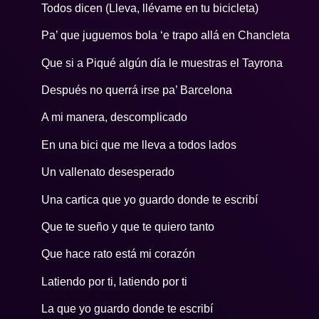
Todos dicen (Lleva, llévame en tu bicicleta)
Pa’ que juguemos bola ‘e trapo allá en Chancleta
Que si a Piqué algún día le muestras el Tayrona
Después no querrá irse pa’ Barcelona
A mi manera, descomplicado
En una bici que me lleva a todos lados
Un vallenato desesperado
Una cartica que yo guardo donde te escribí
Que te sueño y que te quiero tanto
Que hace rato está mi corazón
Latiendo por ti, latiendo por ti
La que yo guardo donde te escribí