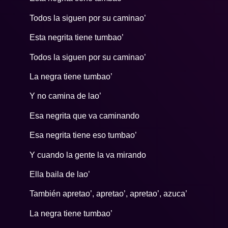
Todos la siguen por su caminao’
Esta negrita tiene tumbao’
Todos la siguen por su caminao’
La negra tiene tumbao’
Y no camina de lao’
Esa negrita que va caminando
Esa negrita tiene eso tumbao’
Y cuando la gente la va mirando
Ella baila de lao’
También apretao’, apretao’, apretao’, azuca’
La negra tiene tumbao’