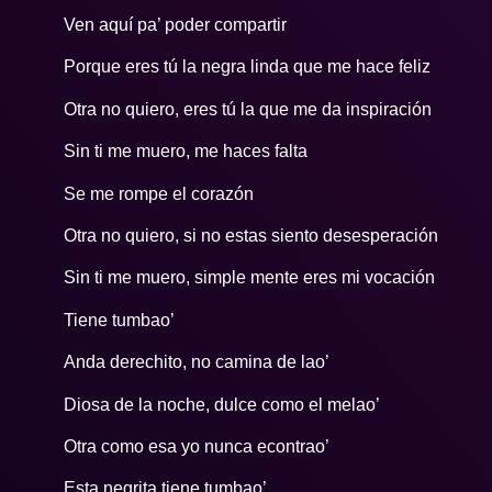
Ven aquí pa’ poder compartir
Porque eres tú la negra linda que me hace feliz
Otra no quiero, eres tú la que me da inspiración
Sin ti me muero, me haces falta
Se me rompe el corazón
Otra no quiero, si no estas siento desesperación
Sin ti me muero, simple mente eres mi vocación
Tiene tumbao’
Anda derechito, no camina de lao’
Diosa de la noche, dulce como el melao’
Otra como esa yo nunca econtrao’
Esta negrita tiene tumbao’