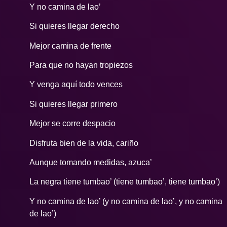
Y no camina de lao’
Si quieres llegar derecho
Mejor camina de frente
Para que no hayan tropiezos
Y venga aquí todo vences
Si quieres llegar primero
Mejor se corre despacio
Disfruta bien de la vida, cariño
Aunque tomando medidas, azuca’
La negra tiene tumbao’ (tiene tumbao’, tiene tumbao’)
Y no camina de lao’ (y no camina de lao’, y no camina
de lao’)