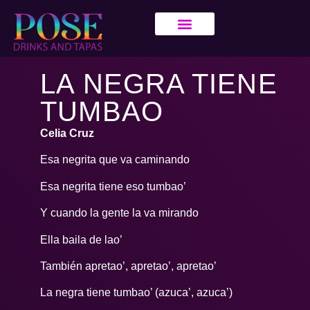
LA NEGRA TIENE
TUMBAO
Celia Cruz
Esa negrita que va caminando
Esa negrita tiene eso tumbao’
Y cuando la gente la va mirando
Ella baila de lao’
También apretao’, apretao’, apretao’
La negra tiene tumbao’ (azuca’, azuca’)