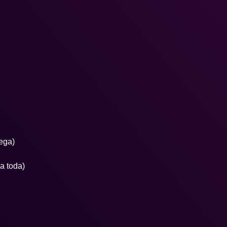
lega)
la toda)