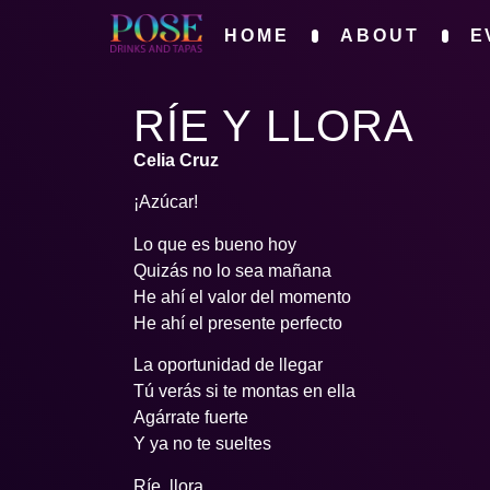
HOME
ABOUT
E
RÍE Y LLORA
Celia Cruz
¡Azúcar!
Lo que es bueno hoy
Quizás no lo sea mañana
He ahí el valor del momento
He ahí el presente perfecto
La oportunidad de llegar
Tú verás si te montas en ella
Agárrate fuerte
Y ya no te sueltes
Ríe, llora