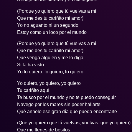
(Porque yo quiero que tú vuelvas a mí
Que me des tu cariñito mi amor)
Yo no aguanto ni un segundo
Estoy como un loco por el mundo
(Porque yo quiero que tú vuelvas a mí
Que me des tu cariñito mi amor)
Que venga alguien y me lo diga
Si la ha visto
Yo lo quiero, lo quiero, lo quiero
Yo quiero, yo quiero, yo quiero
Tu cariñito aquí
Te busco por el mundo y no te puedo conseguir
Navego por los mares sin poder hallarte
Qué anhelo ese gran día que pueda encontrarte
(Que yo quiero que tú vuelvas, vuelvas, que yo quiero)
Que me llenes de besitos