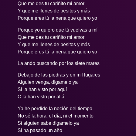
Que me des tu cariñito mi amor
Y que me llenes de besitos y más
Porque eres tú la nena que quiero yo
Porque yo quiero que tú vuelvas a mí
Que me des tu cariñito mi amor
Y que me llenes de besitos y más
Porque eres tú la nena que quiero yo
La ando buscando por los siete mares
Debajo de las piedras y en mil lugares
Alguien venga, dígamelo ya
Si la han visto por aquí
O la han visto por allá
Ya he perdido la noción del tiempo
No sé la hora, el día, ni el momento
Si alguien sabe dígamelo ya
Si ha pasado un año