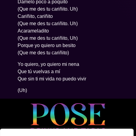
Dámelo poco a poquito
(Que me des tu cariñito. Uh)
Cariñito, cariñito
(Que me des tu cariñito. Uh)
Acarameladito
(Que me des tu cariñito, Uh)
Porque yo quiero un besito
(Que me des tu cariñito)
Yo quiero, yo quiero mi nena
Que tú vuelvas a mí
Que sin ti mi vida no puedo vivir
(Uh)