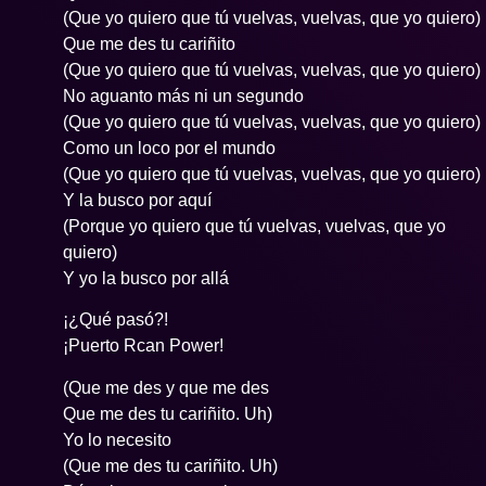
(Que yo quiero que tú vuelvas, vuelvas, que yo quiero)
Que me des tu cariñito
(Que yo quiero que tú vuelvas, vuelvas, que yo quiero)
No aguanto más ni un segundo
(Que yo quiero que tú vuelvas, vuelvas, que yo quiero)
Como un loco por el mundo
(Que yo quiero que tú vuelvas, vuelvas, que yo quiero)
Y la busco por aquí
(Porque yo quiero que tú vuelvas, vuelvas, que yo
quiero)
Y yo la busco por allá
¡¿Qué pasó?!
¡Puerto Rcan Power!
(Que me des y que me des
Que me des tu cariñito. Uh)
Yo lo necesito
(Que me des tu cariñito. Uh)