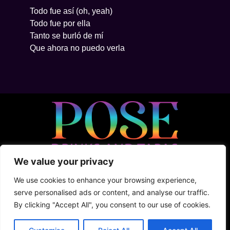
Todo fue así (oh, yeah)
Todo fue por ella
Tanto se burló de mí
Que ahora no puedo verla
We value your privacy
• 5ta Avenida Between 2Nte + Juarez, Cozumel
• +52 (1) 987 876 5100
We use cookies to enhance your browsing experience,
• Shark Tank
serve personalised ads or content, and analyse our traffic.
By clicking "Accept All", you consent to our use of cookies.
Terms & Conditions
Privacy Policy